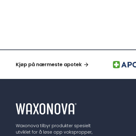
Kjøp på nærmeste apotek
Waxonova tilbyr produkter spesielt
utviklet for å løse opp vokspropper,