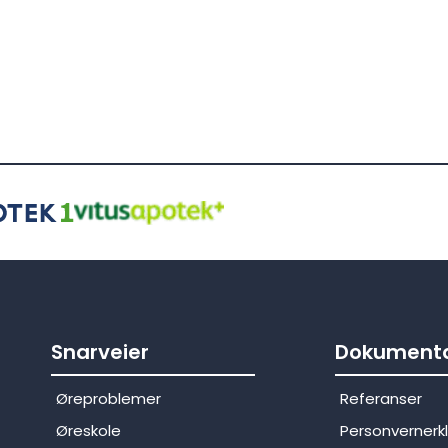
Snarveier
Dokumenta
Øreproblemer
Referanser
Øreskole
Personvernerk