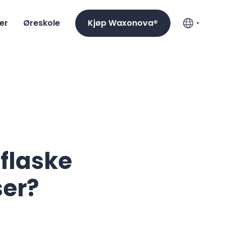
er
Øreskole
Kjøp Waxonova®
flaske
ser?